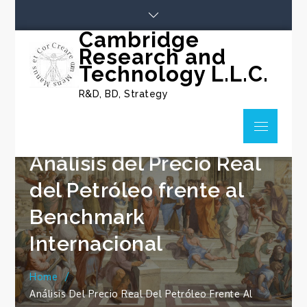
Skip
to
Cambridge
content
Research and
Technology L.L.C.
R&D, BD, Strategy
Menu
Análisis del Precio Real
del Petróleo frente al
Benchmark
Internacional
Home
Análisis Del Precio Real Del Petróleo Frente Al