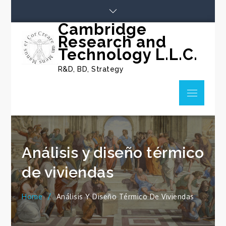
Skip
to
Cambridge
content
Research and
Technology L.L.C.
R&D, BD, Strategy
Menu
Análisis y diseño térmico
de viviendas
Home
Análisis Y Diseño Térmico De Viviendas